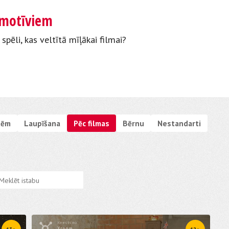
s motīviem
 spēli, kas veltītā mīļākai filmai?
tēm
Laupīšana
Pēc filmas
Bērnu
Nestandarti
Kvests no
Xroom