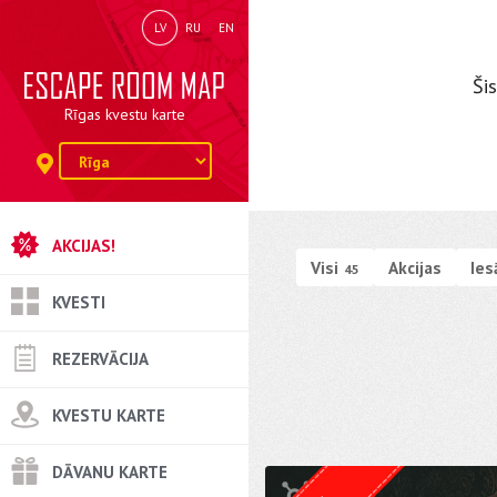
LV
RU
EN
Šis
Rīgas kvestu karte
AKCIJAS!
Visi
Akcijas
Ies
45
KVESTI
REZERVĀCIJA
KVESTU KARTE
DĀVANU KARTE
Kvests no
Weasgley