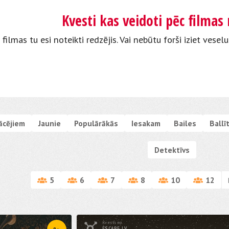
Kvesti kas veidoti pēc filma
 filmas tu esi noteikti redzējis. Vai nebūtu forši iziet veselu
ācējiem
Jaunie
Populārākās
Iesakam
Bailes
Ballī
Detektīvs
5
6
7
8
10
12
Kvests no
ESCAPE.LV