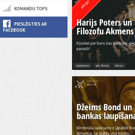
akcija!
KOMANDU TOPS
Harijs Poters un
PIESLĒGTIES AR
Filozofu Akmens
FACEBOOK
Kļūstiet par burvi, kas kontrolē apk
pasauli!
iesācējiem
pēc filmas
bērnu
Kvests no
Xroom
Džeims Bond un
bankas laupīšan
60 minūšu laikā jums ir jāpalīdz 
dimantus, lai glābtu viņā mīļoto.