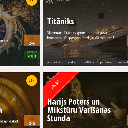
8+
Titāniks
Slavenais Titāniks grimst kopā ar jūsu
komandu. Vai paspēsiet izkļūt 60 minūtēs?
ārtējo
2-6
sākot no
80
€
populārākās
iesakam
ballītēm
pēc filmas
nestand
Kvests no
Weasgley
12+
akcija!
Harijs Poters un
a
Mikstūru Varīšanas
Stunda
Bondam dabūt
2-5