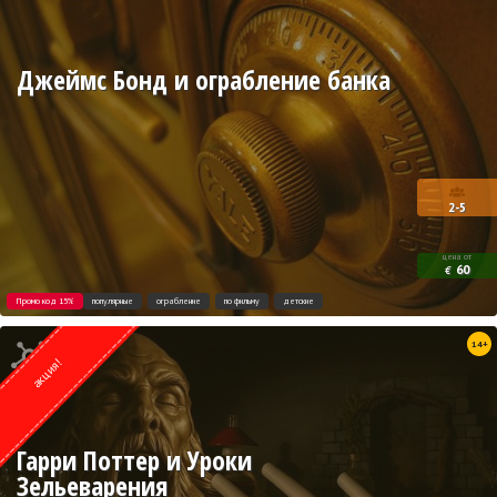
Джеймс Бонд и ограбление банка
2-5
цена от
60
€
Промо код 15%
популярные
ограбление
по фильму
детские
Квест от
14+
Weasgley
акция!
Гарри Поттер и Уроки
Зельеварения