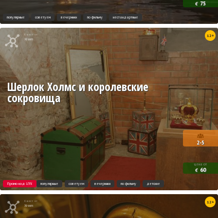
75
€
популярные
советуем
вечеринки
по фильму
нестандартные
Квест от
12+
Xroom
Шерлок Холмс и королевские
сокровища
2-5
цена от
60
€
Промо код 15%
популярные
советуем
вечеринки
по фильму
детские
Квест от
12+
Xroom