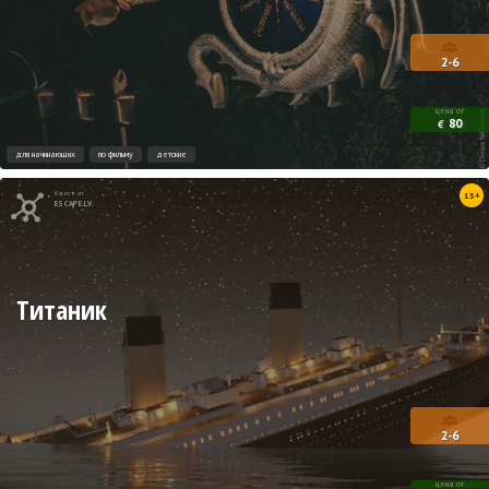
2-6
цена от
80
€
для начинающих
по фильму
детские
Квест от
13+
ESCAPE.LV
Титаник
2-6
цена от