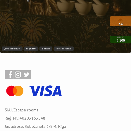
2-6
цена от
100
€
для начинающих
по фильму
детские
нестандартные
SIA L'Escape rooms
Reģ. Nr.: 40203163548
Jur. adrese: Robežu iela 3/8-4, Rīga