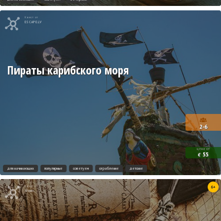
Квест от
ESCAPE.LV
Пираты карибского моря
2-6
цена от
55
€
для начинающих
популярные
советуем
ограбление
детские
Квест от
6+
Xroom