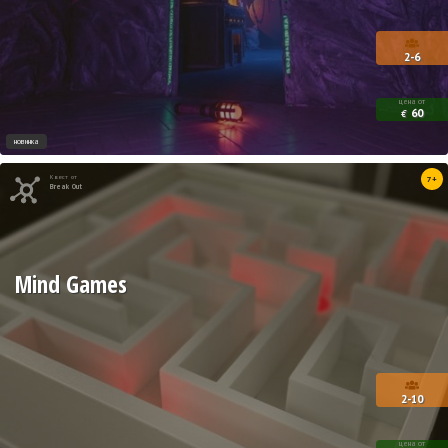
2-6
цена от
60
€
новинка
Квест от
7+
Break Out
Mind Games
2-10
цена от