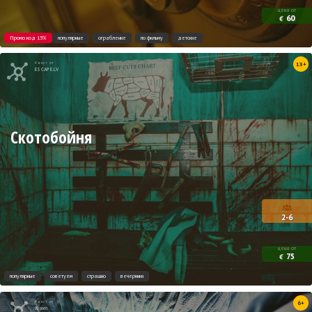
цена от
60
€
Промо код 15%
популярные
ограбление
по фильму
детские
Квест от
13+
ESCAPE.LV
Скотобойня
2-6
цена от
75
€
популярные
советуем
страшно
вечеринки
Квест от
6+
Xroom