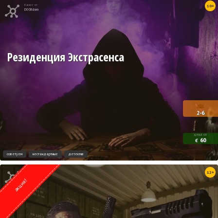
Квест от
10+
DOORdom
Резиденция Экстрасенса
2-6
цена от
60
€
советуем
нестандартные
детектив
Квест от
12+
Lock Action
акция!