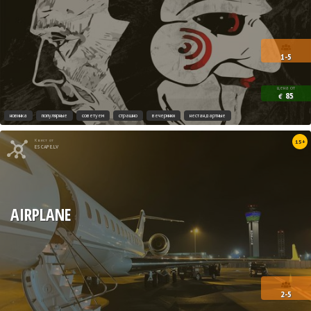
1-5
цена от
85
€
новинка
популярные
советуем
страшно
вечеринки
нестандартные
Квест от
15+
ESCAPE.LV
AIRPLANE
2-5