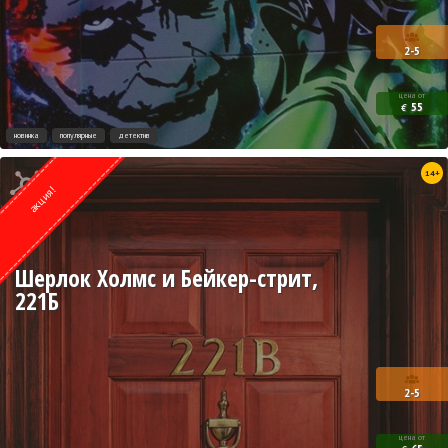
2-5
цена от
55
€
новинка
популярные
детектив
Квест от
14+
ESCAPE.LV
акция!
Шерлок Холмс и Бейкер-стрит,
221Б
2-5
цена от