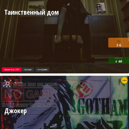
Таинственный дом
2-6
цена от
60
€
Промо код 15%
страшно
вечеринки
Квест от
14+
No Game
Джокер