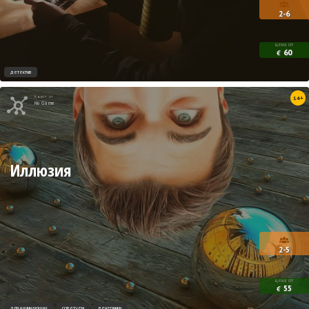
2-6
цена от
60
€
детектив
Квест от
14+
No Game
Иллюзия
2-5
цена от
55
€
для начинающих
советуем
вечеринки