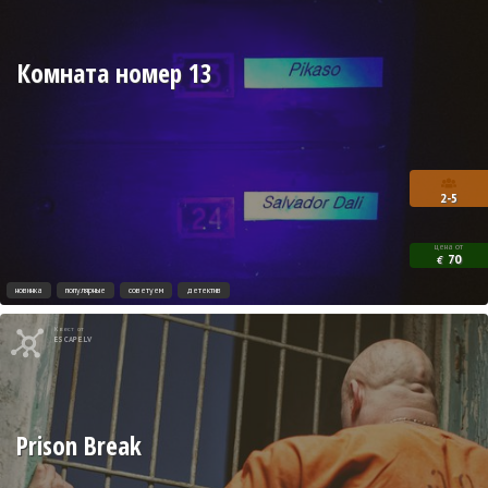
Комната номер 13
2-5
цена от
70
€
новинка
популярные
советуем
детектив
Квест от
ESCAPE.LV
Prison Break