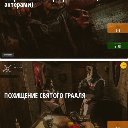
актерами)
2-6
цена от
75
€
страшно
Квест от
14+
No Game
ПОХИЩЕНИЕ СВЯТОГО ГРААЛЯ