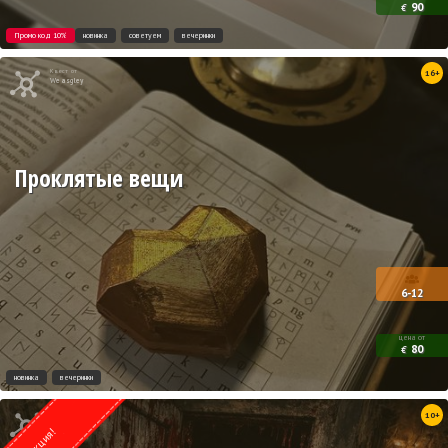
90
€
Промо код 10%
новинка
советуем
вечеринки
Квест от
16+
Weasgley
Проклятые вещи
6-12
цена от
80
€
новинка
вечеринки
Квест от
10+
UrbexQuest
акция!