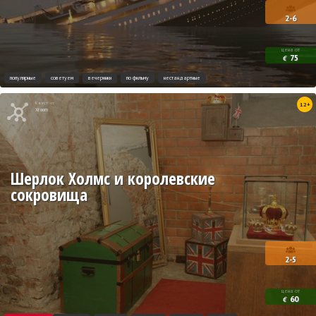
2-6
цена от
75
€
популярные
советуем
вечеринки
по фильму
нестандартные
Квест от
12+
Xroom
Шерлок Холмс и королевские
сокровища
2-5
цена от
60
€