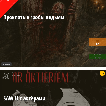
Проклятые гробы ведьмы
1-5
цена от
70
€
страшно
Квест от
17+
ESCAPE.LV
SAW II с актёрами