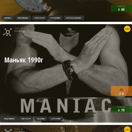
цена от
65
€
новинка
популярные
советуем
вечеринки
нестандартные
Квест от
16+
ESCAPE.LV
Маньяк 1990г
2-6
цена от
75
€
популярные
советуем
страшно
детектив
Квест от
15+
ESCAPE.LV