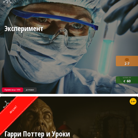
Эксперимент
2-7
цена от
60
€
Промо код 35%
детские
Квест от
14+
Weasgley
акция!
Гарри Поттер и Уроки