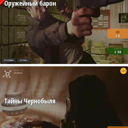
Оружейный барон
2-5
цена от
50
€
вечеринки
детские
Квест от
12+
DOORdom
Тайны Чернобыля