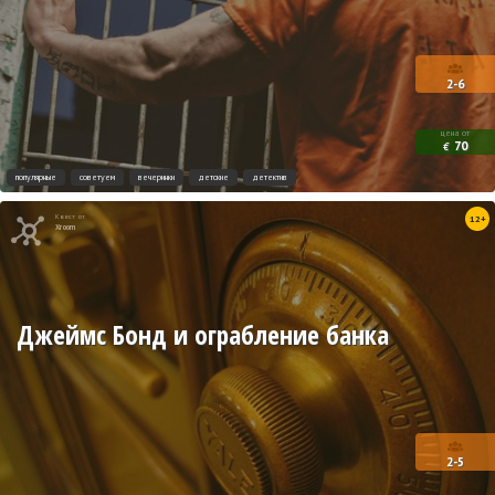
2-6
цена от
70
€
популярные
советуем
вечеринки
детские
детектив
Квест от
12+
Xroom
Джеймс Бонд и ограбление банка
2-5