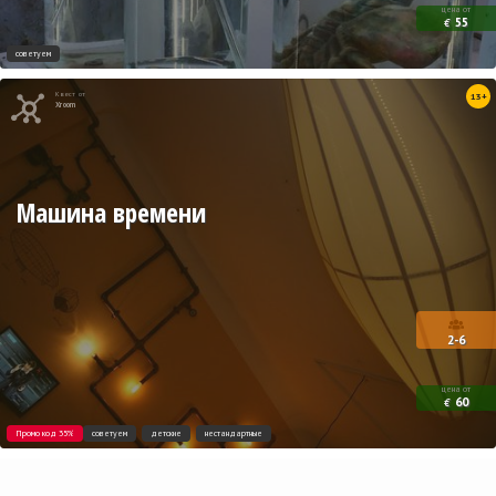
цена от
55
€
советуем
Квест от
13+
Xroom
Машина времени
2-6
цена от
60
€
Промо код 35%
советуем
детские
нестандартные