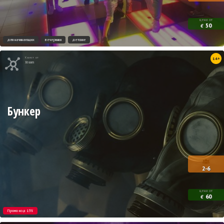
цена от
50
€
для начинающих
вечеринки
детские
Квест от
14+
Xroom
Бункер
2-6
цена от
60
€
Промо код 15%