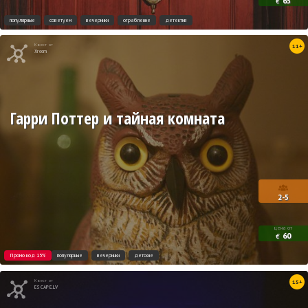
65
€
популярные
советуем
вечеринки
ограбление
детектив
Квест от
11+
Xroom
Гарри Поттер и тайная комната
2-5
цена от
60
€
Промо код 15%
популярные
вечеринки
детские
Квест от
15+
ESCAPE.LV