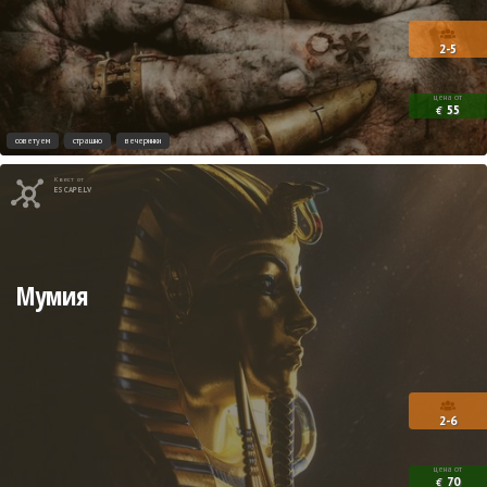
2-5
цена от
55
€
советуем
страшно
вечеринки
Квест от
ESCAPE.LV
Мумия
2-6
цена от
70
€