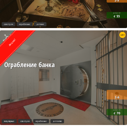
2-5
цена от
55
€
советуем
ограбление
детские
Квест от
13+
ESCAPE.LV
акция!
Ограбление банка
2-6
цена от
70
€
популярные
советуем
ограбление
детектив