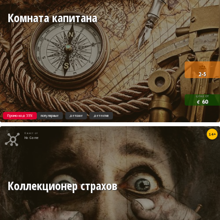
Комната капитана
2-5
цена от
60
€
Промо код 35%
популярные
детские
детектив
Квест от
14+
No Game
Коллекционер страхов