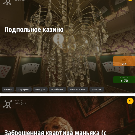
Подпольное казино
2-5
цена от
70
€
новинка
популярные
советуем
ограбление
нестандартные
детектив
Квест от
7+
UrbexQuest
Заброшенная квартира маньяка (с