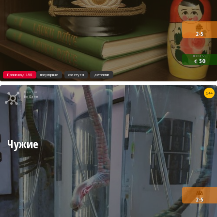
2-5
цена от
50
€
Промо код 15%
популярные
советуем
детектив
Квест от
14+
No Game
Чужие
2-5