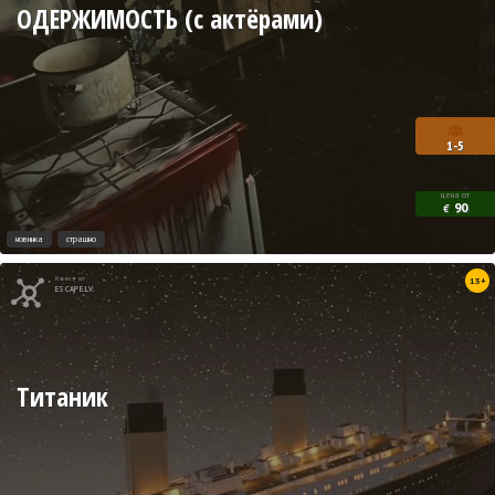
ОДЕРЖИМОСТЬ (с актёрами)
1-5
цена от
90
€
новинка
страшно
Квест от
13+
ESCAPE.LV
Титаник