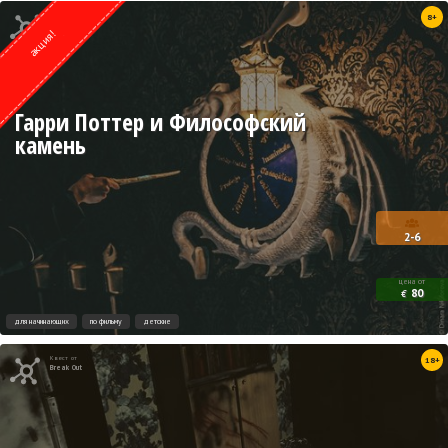
Квест от
8+
Weasgley
акция!
Гарри Поттер и Философский
камень
2-6
цена от
80
€
для начинающих
по фильму
детские
Квест от
18+
Break Out