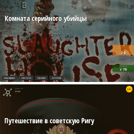
Комната серийного убийцы
2-6
цена от
70
€
популярные
советуем
страшно
детектив
Квест от
15+
Xroom
Путешествие в советскую Ригу