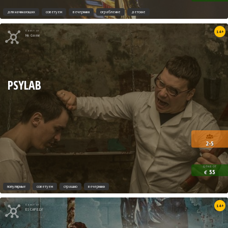
для начинающих
советуем
вечеринки
ограбление
детские
Квест от
14+
No Game
PSYLAB
2-5
цена от
55
€
популярные
советуем
страшно
вечеринки
Квест от
14+
ESCAPE.LV