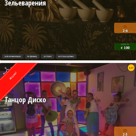
Зельеварения
2-6
цена от
100
€
для начинающих
по фильму
детские
нестандартные
Квест от
12+
Lock Action
акция!
Танцор Диско
2-5