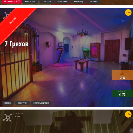
Промо код 15%
популярные
советуем
вечеринки
по фильму
детские
Квест от
15+
ESCAPE.LV
акция!
7 Грехов
2-8
цена от
75
€
новинка
советуем
нестандартные
Квест от
16+
Xroom