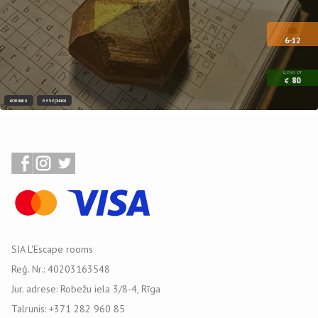
6-12
цена от
80
€
новинка
вечеринки
SIA L'Escape rooms
Reģ. Nr.: 40203163548
Jur. adrese: Robežu iela 3/8-4, Rīga
Talrunis: +371 282 960 85