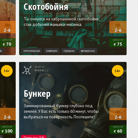
Скотобойня
Tы очнулся на заброшенной скотобойне,
став добычей маньяка-мясника.
2-6
2-6
цена от
цена от
70
75
€
€
ив
популярные
советуем
страшно
вечеринки
Квест от
Xroom
14+
14+
Бункер
Заминированный бункер глубоко под
землёй. У Вас есть только 60 минут, чтобы
выбраться на поверхность. Поспешите!
2-6
2-6
цена от
цена от
100
60
€
€
е
Промо код 15%