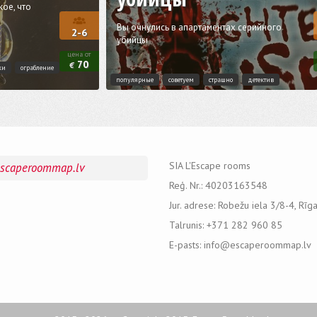
ое, что
Вы очнулись в апартаментах серийного
2-6
убийцы
цена от
70
€
ки
ограбление
популярные
советуем
страшно
детектив
SIA L'Escape rooms
escaperoommap.lv
Reģ. Nr.: 40203163548
Jur. adrese: Robežu iela 3/8-4, Rīg
Talrunis: +371 282 960 85
E-pasts: info@escaperoommap.lv