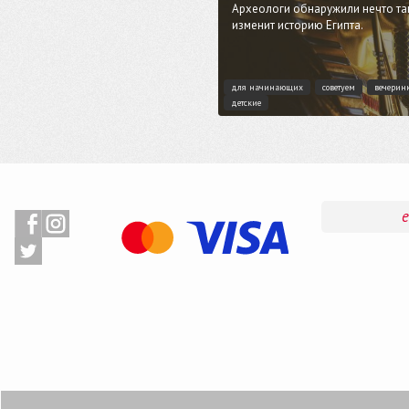
Археологи обнаружили нечто так
изменит историю Египта.
для начинающих
советуем
вечерин
детские