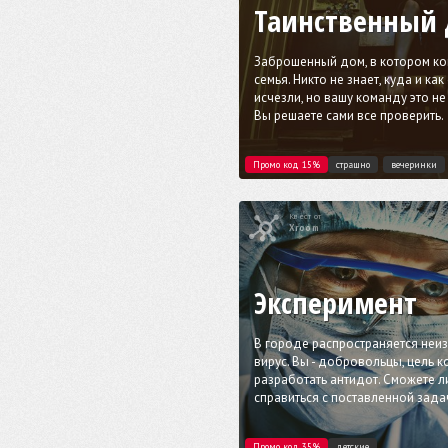
Таинственный
Заброшенный дом, в котором ко
семья. Никто не знает, куда и как
исчезли, но вашу команду это не
Вы решаете сами все проверить.
Промо код 15%
страшно
вечеринки
Квест от
Xroom
Эксперимент
В городе распространяется неи
вирус. Вы - добровольцы, цель 
разработать антидот. Сможете л
справиться с поставленной задач
Промо код 35%
детские