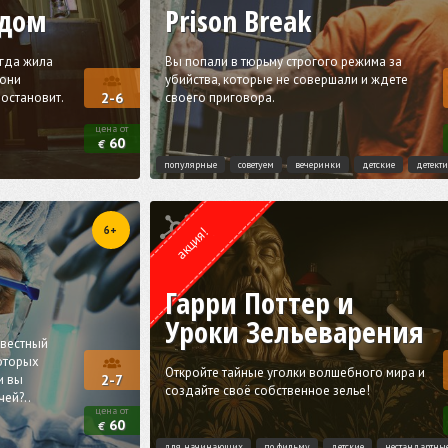
 дом
Prison Break
гда жила
Вы попали в тюрьму строгого режима за
 они
убийства, которые не совершали и ждете
 остановит.
своего приговора.
2-6
цена от
60
€
популярные
советуем
вечеринки
детские
детект
Квест от
Weasgley
6+
акция!
Гарри Поттер и
Уроки Зельеварения
звестный
которых
Откройте тайные уголки волшебного мира и
и вы
2-7
создайте своё собственное зелье!
ей?..
цена от
60
€
для начинающих
по фильму
детские
нестандартны