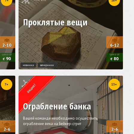
7+
16+
Проклятые вещи
2-10
6-12
цена от
цена от
90
80
€
€
новинка
вечеринки
Квест от
ESCAPE.LV
7+
13+
акция!
Ограбление банка
Вашей команде необходимо осуществить
ограбление века на Бейкер-стрит
2-6
2-6