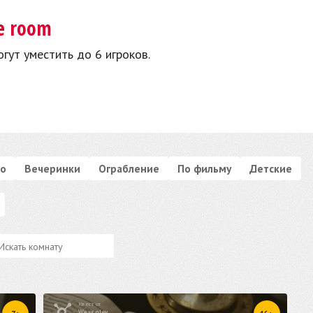
e room
гут уместить до 6 игроков.
о
Вечеринки
Ограбление
По фильму
Детские
Квест от
Weasgley