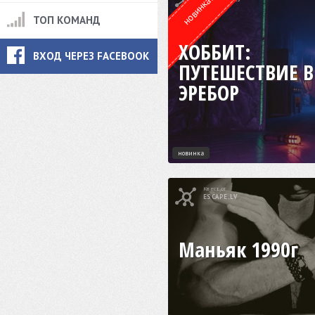
новинка!
ТОП КОМАНД
ХОББИТ:
ВХОД ЧЕРЕЗ FACEBOOK
ПУТЕШЕСТВИЕ В
ЭРЕБОР
новинка
Квест от
ESCAPE.LV
Маньяк 1990г