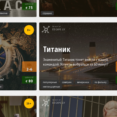
цена от
75
€
етектив
страшно
Квест от
ESCAPE.LV
8+
Титаник
Знаменитый Титаник тонет вместе с вашей
командой. Успеете выбраться за 60 минут?
2-6
,
цена от
ом!
80
€
популярные
советуем
вечеринки
по фильму
ие
нестандартные
Квест от
ESCAPE.LV
16+