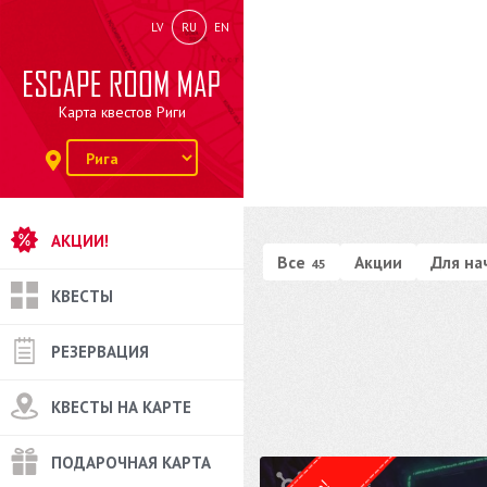
LV
RU
EN
Карта квестов Риги
АКЦИИ!
Все
Акции
Для н
45
КВЕСТЫ
РЕЗЕРВАЦИЯ
КВЕСТЫ НА КАРТЕ
ПОДАРОЧНАЯ КАРТА
Квест от
SideQuests