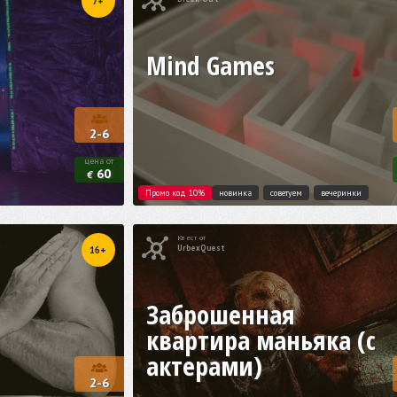
7+
Mind Games
2-6
цена от
60
€
Промо код 10%
новинка
советуем
вечеринки
Квест от
UrbexQuest
16+
Заброшенная
квартира маньяка (с
актерами)
2-6