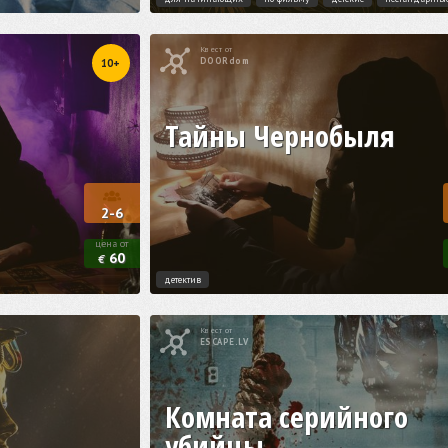
Квест от
DOORdom
10+
Тайны Чернобыля
2-6
цена от
60
€
детектив
Квест от
ESCAPE.LV
Комната серийного
убийцы