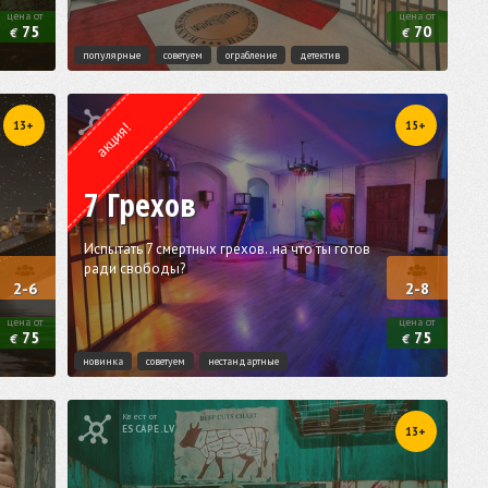
цена от
цена от
75
70
€
€
популярные
советуем
ограбление
детектив
Квест от
ESCAPE.LV
13+
15+
акция!
7 Грехов
Испытать 7 смертных грехов..на что ты готов
ради свободы?
2-6
2-8
цена от
цена от
75
75
€
€
новинка
советуем
нестандартные
Квест от
ESCAPE.LV
13+