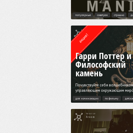
популярные
советуем
страшно
д
Квест от
Weasgley
акция!
Гарри Поттер и
Философский
камень
Почувствуйте себя волшебником
управляющим окружающим мир
для начинающих
по фильму
детск
Квест от
Xroom