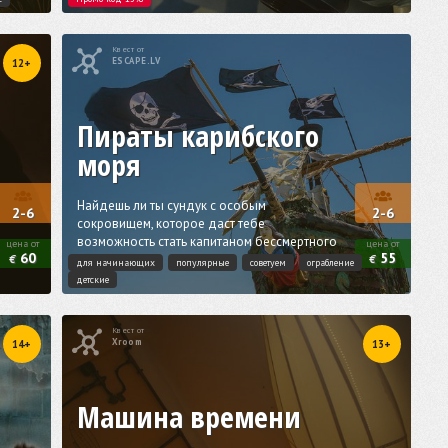
Квест от
ESCAPE.LV
12+
Пираты карибского
моря
Найдешь ли ты сундук с особым
2-6
2-6
сокровищем, которое даст тебе
возможность стать капитаном бессмертного
цена от
цена от
60
55
корабля?
€
€
для начинающих
популярные
советуем
ограбление
детские
Квест от
Xroom
14+
13+
Машина времени