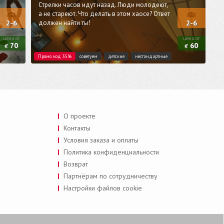
Стрелки часов идут назад. Люди молодеют,
а не стареют. Что делать в этом хаосе? Ответ
должен найти ты!
2-6
2-6
цена от
цена от
70
60
€
€
Промо код 35%
советуем
детские
нестандартные
О проекте
Контакты
Условия заказа и оплаты
a
Политика конфиденциальности
Возврат
Партнёрам по сотрудничеству
Настройки файлов cookie