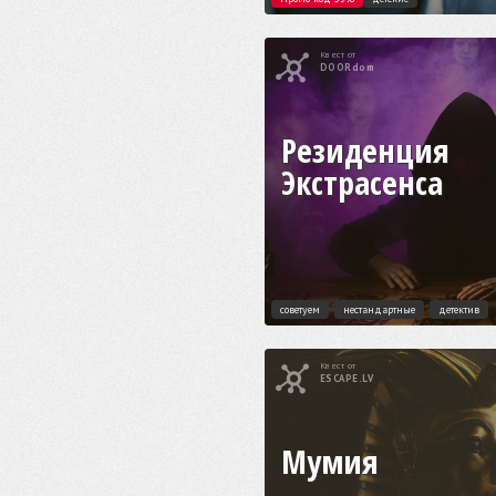
Квест от
DOORdom
Резиденция
Экстрасенса
советуем
нестандартные
детектив
Квест от
ESCAPE.LV
Мумия