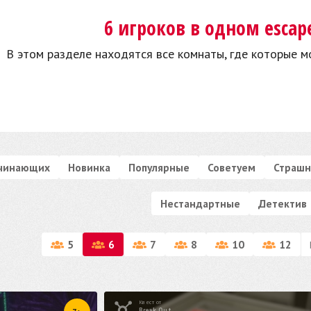
6 игроков в одном escap
В этом разделе находятся все комнаты, где которые мо
ачинающих
Новинка
Популярные
Советуем
Страшн
Нестандартные
Детектив
5
6
7
8
10
12
Квест от
Break Out