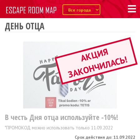
ДЕНЬ ОТЦА
А
К
Ц
И
Я
З
А
К
О
Н
Ч
И
Л
А
С
Ь
!
В честь Дня отца используйте -10%!
*ПРОМОКОД можно использовать только 11.09.2022
Срок действия до: 11.09.2022