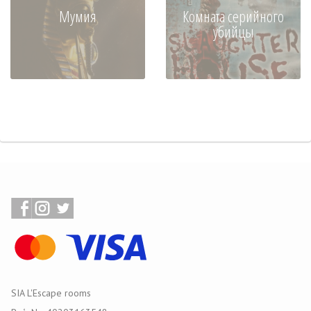
Мумия
Комната серийного
убийцы
SIA L'Escape rooms