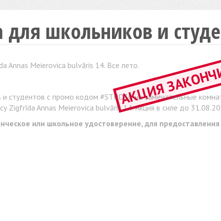
а для школьников и студ
АКЦИЯ ЗАКОНЧ
a Annas Meierovica bulvāris 14. Все лето.
в и студентов с промо кодом #STUD30 на замечательные комна
 Zigfrīda Annas Meierovica bulvāris 14. Акция в силе до 31.08.20
енческое или школьное удостоверение, для предоставления