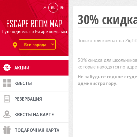
LV
RU
EN
30% скидк
Путеводитель по Escape комнатам
Только для комнат на Zigfrīd
30% скидка для школьнико
которые находятся по адресу
АКЦИИ!
Не забудьте годное студ
администратору.
КВЕСТЫ
РЕЗЕРВАЦИЯ
КВЕСТЫ НА КАРТЕ
ПОДАРОЧНАЯ КАРТА