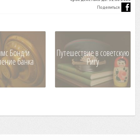
Поделиться
мс Бонд и
Путешествие в советскую
ление банка
Ригу