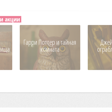
и акции
и
Гарри Поттер и тайная
Джей
вища
комната
ограб