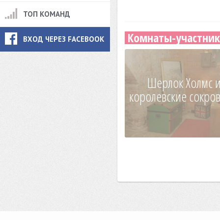
ТОП КОМАНД
Комнаты-участник
ВХОД ЧЕРЕЗ FACEBOOK
Шерлок Холмс 
королевские сокро