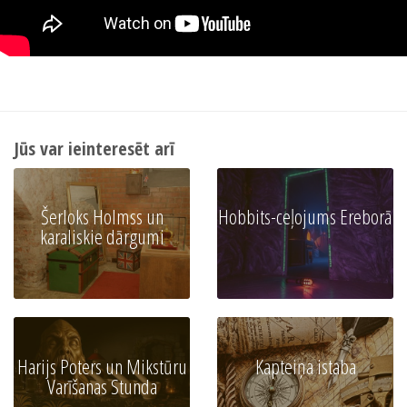
Jūs var ieinteresēt arī
Šerloks Holmss un
Hobbits-ceļojums Ereborā
karaliskie dārgumi
Harijs Poters un Mikstūru
Kapteiņa istaba
Varīšanas Stunda