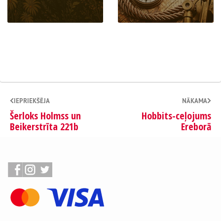
IEPRIEKŠĒJA
NĀKAMA
Šerloks Holmss un
Hobbits-ceļojums
Beikerstrīta 221b
Ereborā