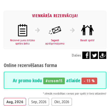
VIENKĀRŠA REZERVĀCIJA!
Rezervē jums ērtāko
Sagaidi
Baudi spēli!
spēles laiku
apstiprinājumu
Dalies
Online rezervēšanas forma
Ar promo kodu
atlaide
#xroom15
- 15 %
* zēmāk norādītas cenas par spēli ir bez atlaides!
Aug, 2026
Sep, 2026
Okt, 2026