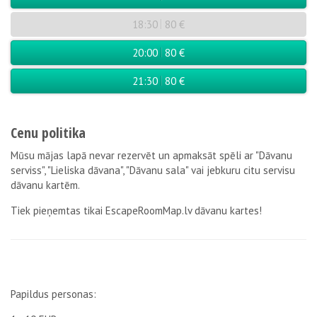
18:30
80 €
20:00
80 €
21:30
80 €
Cenu politika
Mūsu mājas lapā nevar rezervēt un apmaksāt spēli ar "Dāvanu
serviss", "Lieliska dāvana", "Dāvanu sala" vai jebkuru citu servisu
dāvanu kartēm.
Tiek pieņemtas tikai EscapeRoomMap.lv dāvanu kartes!
Papildus personas: