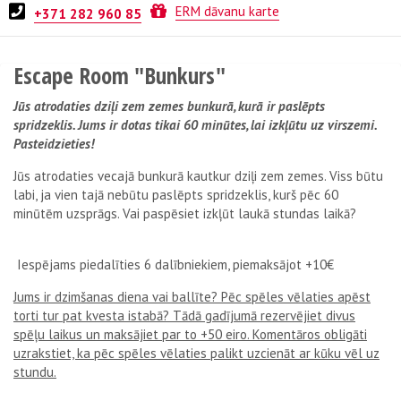
Xroom
ERM dāvanu karte
+371 282 960 85
Escape Room "Bunkurs"
Jūs atrodaties dziļi zem zemes bunkurā, kurā ir paslēpts
spridzeklis. Jums ir dotas tikai 60 minūtes, lai izkļūtu uz virszemi.
Pasteidzieties!
Jūs atrodaties vecajā bunkurā kautkur dziļi zem zemes. Viss būtu
labi, ja vien tajā nebūtu paslēpts spridzeklis, kurš pēc 60
minūtēm uzsprāgs. Vai paspēsiet izkļūt laukā stundas laikā?
Iespējams piedalīties 6 dalībniekiem, piemaksājot +10€
Jums ir dzimšanas diena vai ballīte? Pēc spēles vēlaties apēst
torti tur pat kvesta istabā? Tādā gadījumā rezervējiet divus
spēļu laikus un maksājiet par to +50 eiro. Komentāros obligāti
uzrakstiet, ka pēc spēles vēlaties palikt uzcienāt ar kūku vēl uz
stundu.