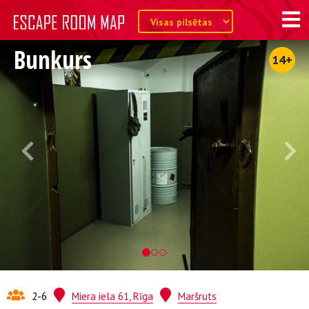
Bunkurs
14+
2-6
Miera iela 61, Rīga
Maršruts
Kvests no