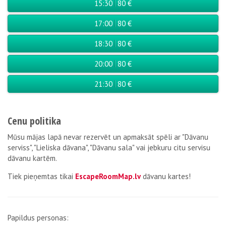
15:30
80 €
17:00
80 €
18:30
80 €
20:00
80 €
21:30
80 €
Cenu politika
Mūsu mājas lapā nevar rezervēt un apmaksāt spēli ar "Dāvanu
serviss", "Lieliska dāvana", "Dāvanu sala" vai jebkuru citu servisu
dāvanu kartēm.
Tiek pieņemtas tikai
EscapeRoomMap.lv
dāvanu kartes!
Papildus personas: