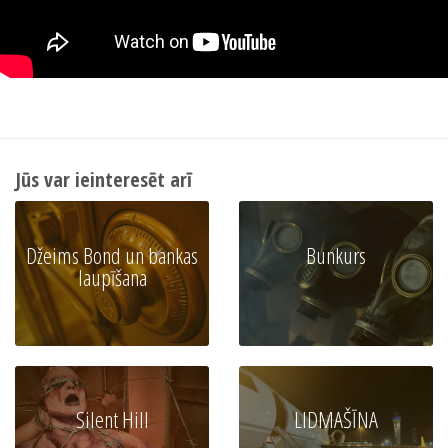
Jūs var ieinteresēt arī
Džeims Bond un bankas
Bunkurs
laupīšana
Silent Hill
LIDMAŠĪNA