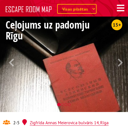
Ceļojums uz padomju
15+
Rīgu
2-5
Zigfrīda Annas Meierovica bulvāris 14, Rīga