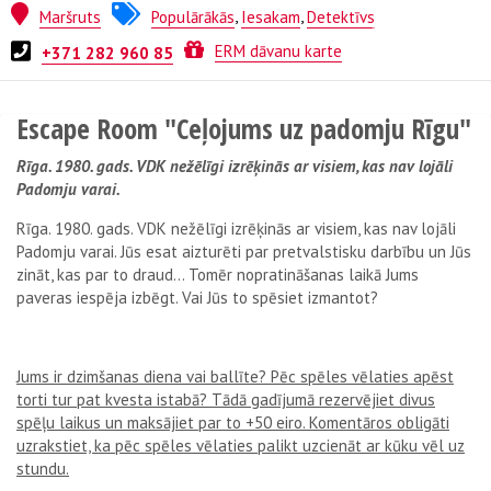
Maršruts
Populārākās
,
Iesakam
,
Detektīvs
Kvests no
Xroom
ERM dāvanu karte
+371 282 960 85
Escape Room "Ceļojums uz padomju Rīgu"
Rīga. 1980. gads. VDK nežēlīgi izrēķinās ar visiem, kas nav lojāli
Padomju varai.
Rīga. 1980. gads. VDK nežēlīgi izrēķinās ar visiem, kas nav lojāli
Padomju varai. Jūs esat aizturēti par pretvalstisku darbību un Jūs
zināt, kas par to draud... Tomēr nopratināšanas laikā Jums
paveras iespēja izbēgt. Vai Jūs to spēsiet izmantot?
Jums ir dzimšanas diena vai ballīte? Pēc spēles vēlaties apēst
torti tur pat kvesta istabā? Tādā gadījumā rezervējiet divus
spēļu laikus un maksājiet par to +50 eiro. Komentāros obligāti
uzrakstiet, ka pēc spēles vēlaties palikt uzcienāt ar kūku vēl uz
stundu.