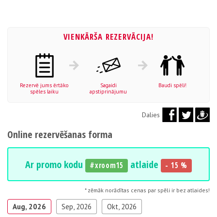
VIENKĀRŠA REZERVĀCIJA!
Rezervē jums ērtāko
Sagaidi
Baudi spēli!
spēles laiku
apstiprinājumu
Dalies
Online rezervēšanas forma
Ar promo kodu
atlaide
#xroom15
- 15 %
* zēmāk norādītas cenas par spēli ir bez atlaides!
Aug, 2026
Sep, 2026
Okt, 2026