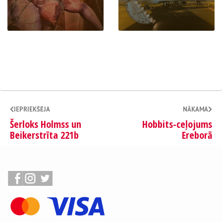
IEPRIEKŠĒJA
NĀKAMA
Šerloks Holmss un
Hobbits-ceļojums
Beikerstrīta 221b
Ereborā