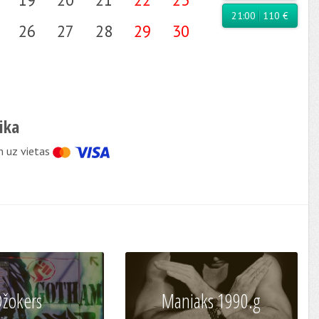
21:00
110 €
26
27
28
29
30
ika
 uz vietas
žokers
Maniaks 1990.g