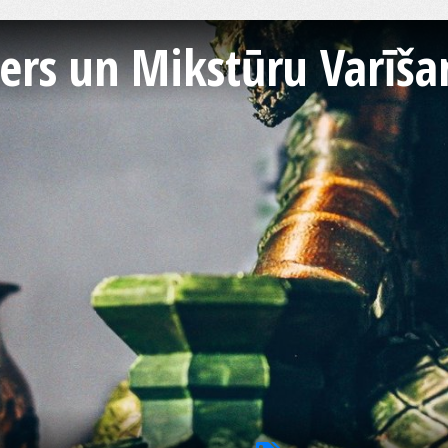
ters un Mikstūru Varīš