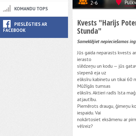
2-6
Pulkv
KOMANDU TOPS
Kvests "Harijs Pote
PIESLĒGTIES AR
Stunda"
FACEBOOK
Sameklējiet nepieciešamos ingr
Jūs gaida neparasts kvests ar
ierasto
slēdzeņu un kodu — jūs gatavo
slepenā eja uz
eliksīru kabinetu un tikai 6
Mūžīgās tumsas
eliksīrs. Aktieri radīs īsta m
atjautību.
Piemērots draugu, ģimeņu ko
iespaidu. Vai
nokārtosiet eksāmenu ar pirmo
vēlreiz?