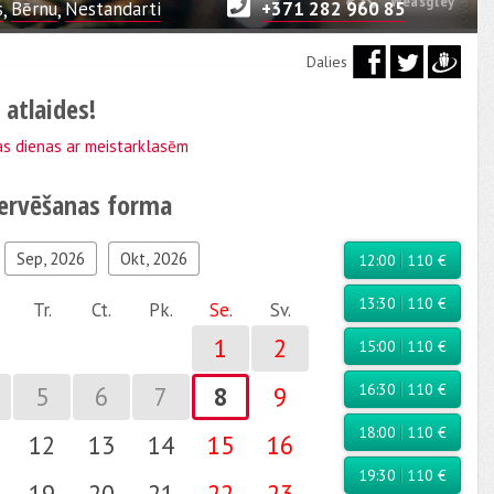
Weasgley
s
,
Bērnu
,
Nestandarti
+371 282 960 85
Dalies
atlaides!
s dienas ar meistarklasēm
zervēšanas forma
Sep, 2026
Okt, 2026
12:00
110 €
13:30
110 €
Tr.
Ct.
Pk.
Se.
Sv.
1
2
15:00
110 €
16:30
110 €
5
6
7
8
9
18:00
110 €
12
13
14
15
16
19:30
110 €
19
20
21
22
23