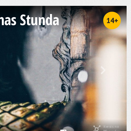
anas Stunda
14+
Kvests no