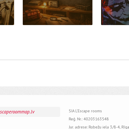
SIA L'Escape rooms
escaperoommap.lv
Reģ. Nr.: 40203163548
Jur. adrese: Robežu iela 3/8-4, Rīg