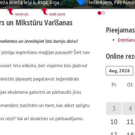
eža Brieža iela 6, Rīga, Rīga
Iesācējiem
,
Pēc filma
maršruts
rādīt kartē
rs un Mikstūru Varīšanas
Pieejamas 
Dzimšana
edientus un izveidojiet īstu burvju dziru!
 pilnīgu iegrimšanu maģijas pasaulē! Šeit nav
Online re
siet īstu eliksīru, bet vispirms būs jāatrod
Aug, 2026
0 minūtēs jāpaspēj pagatavot leģendārais
Pr.
Ot.
aģijas eksāmena gaisotni un pārbaudīs jūsu
mandām, ballītēm un tiem, kas alkst spilgtu
3
4
 reizi? Vai arī dosieties uz pārbaudījumu
10
11
17
18