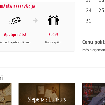
NKĀRŠA REZERVĀCIJA!
24
25
31
Apstiprināts!
Spēlē!
Cenu polit
Sagaidi apstiprinājumu
Baudi spēli!
Мēs pieņemam
rī
Slepenais Bunkurs
D