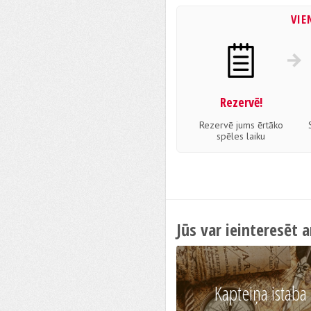
VIE
Rezervē!
Rezervē jums ērtāko
spēles laiku
Jūs var ieinteresēt a
Kapteiņa istaba