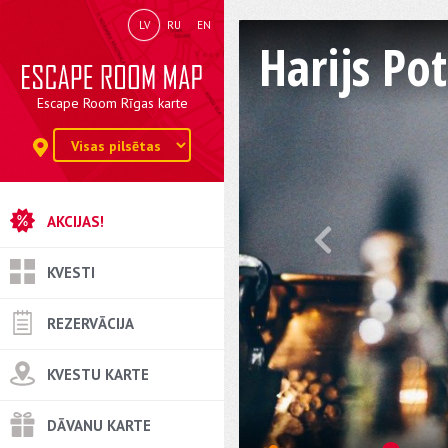
LV
RU
EN
Harijs Po
Escape Room Rīgas karte
AKCIJAS!
KVESTI
REZERVĀCIJA
KVESTU KARTE
DĀVANU KARTE