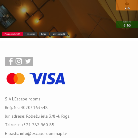
2-6
sākot no
60
€
Promo kods 35%
iesakam
bērnu
nestandarti
SIA L'Escape rooms
Reģ. Nr.: 40203163548
Jur. adrese: Robežu iela 3/8-4, Rīga
Talrunis: +371 282 960 85
E-pasts: info@escaperoommap.lv