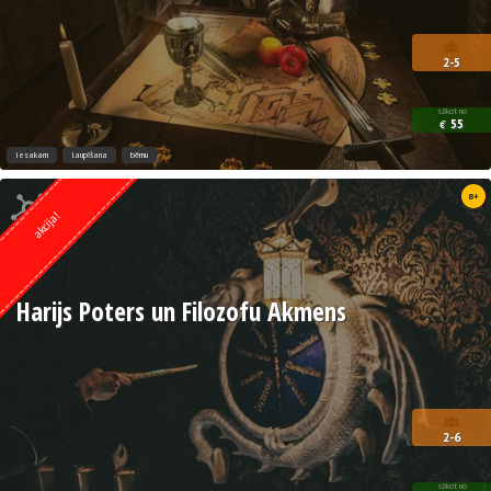
2-5
sākot no
55
€
iesakam
laupīšana
bērnu
Kvests no
8+
Weasgley
akcija!
Harijs Poters un Filozofu Akmens
2-6
sākot no