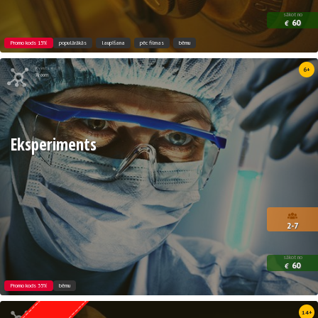
sākot no
60
€
Promo kods 15%
populārākās
laupīšana
pēc filmas
bērnu
Kvests no
6+
Xroom
Eksperiments
2-7
sākot no
60
€
Promo kods 35%
bērnu
Kvests no
14+
Weasgley