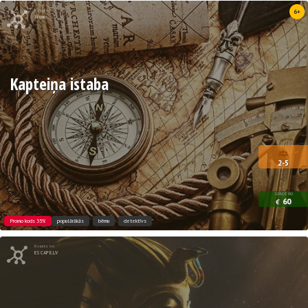
Kvests no
6+
Xroom
Kapteiņa istaba
2-5
sākot no
60
€
Promo kods 35%
populārākās
bērnu
detektīvs
Kvests no
ESCAPE.LV