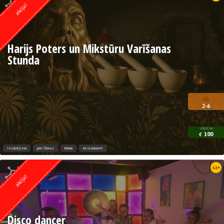
akcija!
Harijs Poters un Mikstūru Varīšanas
Stunda
2-6
sākot no
100
€
iesācējiem
pēc filmas
bērnu
nestandarti
Kvests no
12+
Lock Action
akcija!
Disco dancer