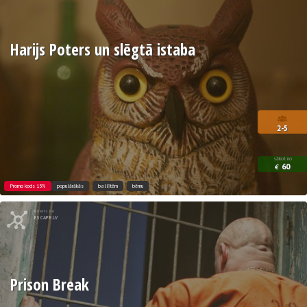
Harijs Poters un slēgtā istaba
2-5
sākot no
60
€
Promo kods 15%
populārākās
ballītēm
bērnu
Kvests no
ESCAPE.LV
Prison Break