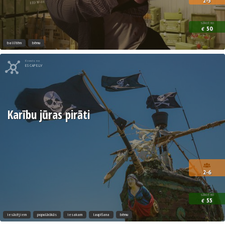
2-5
sākot no
50
€
ballītēm
bērnu
Kvests no
ESCAPE.LV
Karību jūras pirāti
2-6
sākot no
55
€
iesācējiem
populārākās
iesakam
laupīšana
bērnu