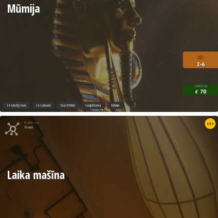
Mūmija
2-6
sākot no
70
€
iesācējiem
iesakam
ballītēm
laupīšana
bērnu
Kvests no
13+
Xroom
Laika mašīna