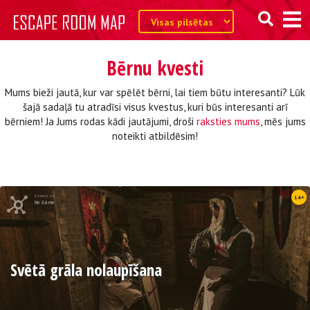
Bērnu kvesti
Mums bieži jautā, kur var spēlēt bērni, lai tiem būtu interesanti? Lūk
šajā sadaļā tu atradīsi visus kvestus, kuri būs interesanti arī
bērniem! Ja Jums rodas kādi jautājumi, droši
raksties mums
, mēs jums
noteikti atbildēsim!
Kvests no
14+
No Game
Svētā grāla nolaupīšana