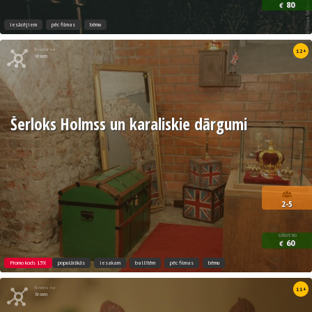
80
€
iesācējiem
pēc filmas
bērnu
Kvests no
12+
Xroom
Šerloks Holmss un karaliskie dārgumi
2-5
sākot no
60
€
Promo kods 15%
populārākās
iesakam
ballītēm
pēc filmas
bērnu
Kvests no
11+
Xroom