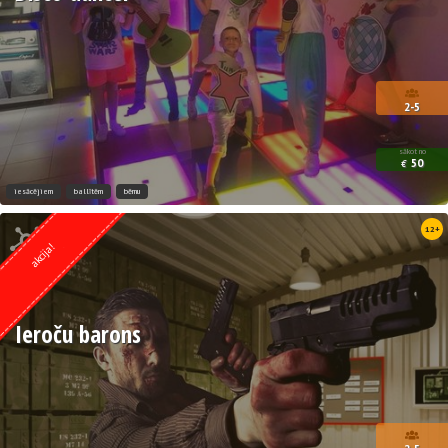
2-5
sākot no
50
€
iesācējiem
ballītēm
bērnu
Kvests no
12+
Lock Action
akcija!
Ieroču barons