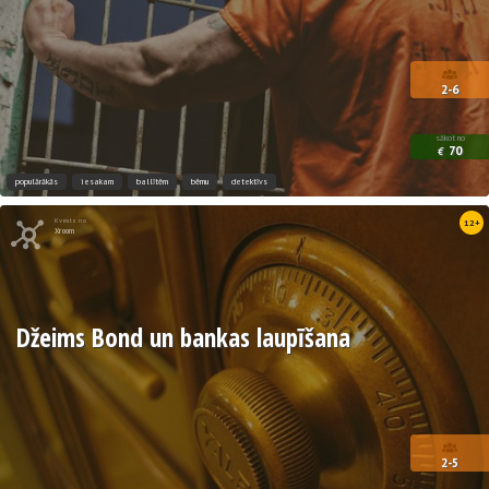
2-6
sākot no
70
€
populārākās
iesakam
ballītēm
bērnu
detektīvs
Kvests no
12+
Xroom
Džeims Bond un bankas laupīšana
2-5