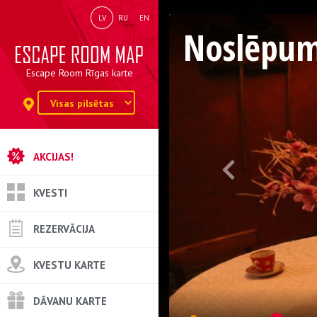
LV
RU
EN
Noslēpu
Escape Room Rīgas karte
AKCIJAS!
KVESTI
REZERVĀCIJA
KVESTU KARTE
DĀVANU KARTE