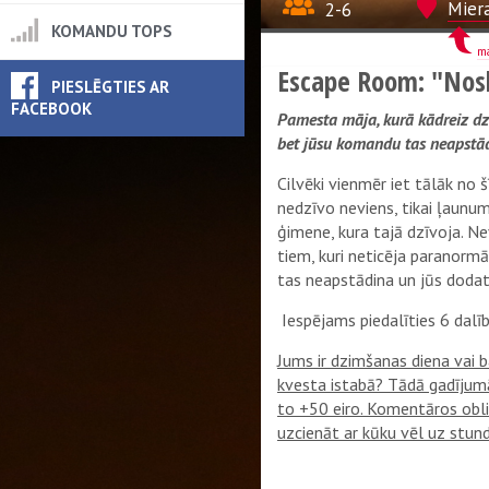
2-6
Miera
KOMANDU TOPS
m
Escape Room: "Nos
PIESLĒGTIES AR
FACEBOOK
Pamesta māja, kurā kādreiz dzī
bet jūsu komandu tas neapstādi
Cilvēki vienmēr iet tālāk no š
nedzīvo neviens, tikai ļaunu
ģimene, kura tajā dzīvoja. Ne
tiem, kuri neticēja paranorm
tas neapstādina un jūs dodati
Iespējams piedalīties 6 dalī
Jums ir dzimšanas diena vai b
kvesta istabā? Tādā gadījumā
to +50 eiro. Komentāros oblig
uzcienāt ar kūku vēl uz stund