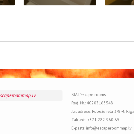
SIA L'Escape rooms
escaperoommap.lv
Reģ. Nr.: 40203163548
Jur. adrese: Robežu iela 3/8-4, Rīg
Talrunis: +371 282 960 85
E-pasts: info@escaperoommap.lv