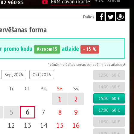
Xroom
ERM dāvanu karte
282 960 85
Dalies
zervēšanas forma
r promo kodu
atlaide
#xroom15
- 15 %
* zēmāk norādītas cenas par spēli ir bez atlaides!
Sep, 2026
Okt, 2026
12:30
60 €
14:00
60 €
Tr.
Ct.
Pk.
Se.
Sv.
1
2
15:30
60 €
17:00
60 €
5
6
7
8
9
18:30
80 €
12
13
14
15
16
20:00
80 €