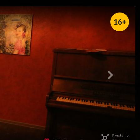
16+
Kvests no