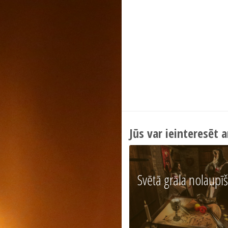
Jūs var ieinteresēt a
Svētā grāla nolaupī