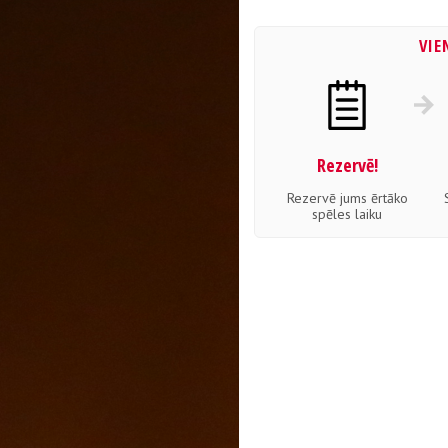
VIE
Rezervē!
Rezervē jums ērtāko
spēles laiku