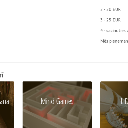
2 - 20 EUR
3 - 25 EUR
4 - sazinoties
Мēs pieņemam
rī
šana
Mind Games
LI