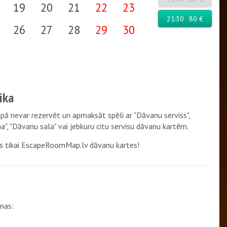
19
20
21
22
23
21:30
80 €
26
27
28
29
30
ika
ā nevar rezervēt un apmaksāt spēli ar "Dāvanu serviss",
na", "Dāvanu sala" vai jebkuru citu servisu dāvanu kartēm.
s tikai EscapeRoomMap.lv dāvanu kartes!
nas: