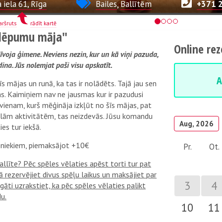
 iela 61, Rīga
Bailes
,
Ballītēm
+371 
aršruts
rādīt kartē
lēpumu māja"
Online re
voja ģimene. Neviens nezin, kur un kā viņi pazuda,
na. Jūs nolemjat paši visu apskatīt.
A
īs mājas un runā, ka tas ir nolādēts. Tajā jau sen
ms. Kaimiņiem nav ne jausmas kur ir pazudusi
vienam, kurš mēģināja izkļūt no šīs mājas, pat
ālām aktivitātēm, tas neizdevās. Jūsu komandu
Aug, 2026
es tur iekšā.
bniekiem, piemaksājot +10€
Pr.
Ot.
allīte? Pēc spēles vēlaties apēst torti tur pat
 rezervējiet divus spēļu laikus un maksājiet par
3
4
āti uzrakstiet, ka pēc spēles vēlaties palikt
u.
10
11