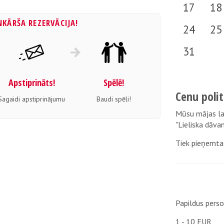
17
18
NKĀRŠA REZERVĀCIJA!
24
25
31
Apstiprināts!
Spēlē!
Cenu polit
Sagaidi apstiprinājumu
Baudi spēli!
Mūsu mājas lap
"Lieliska dāva
Tiek pieņemta
Papildus perso
1 - 10 EUR