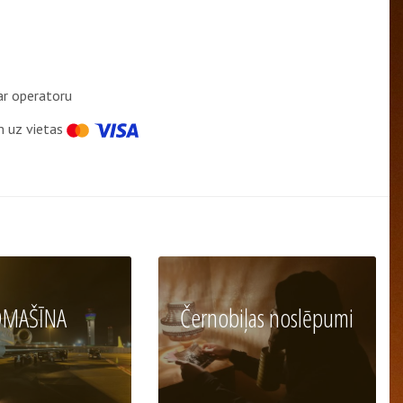
 ar operatoru
 uz vietas
DMAŠĪNA
Černobiļas noslēpumi