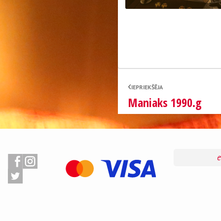
IEPRIEKŠĒJA
Maniaks 1990.g