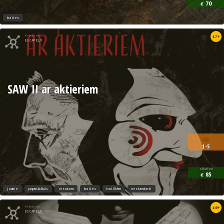
70
€
bailes
Kvests no
17+
ESCAPE.LV
SAW II ar aktieriem
1-5
sākot no
85
€
jaunie
populārākās
iesakam
bailes
ballītēm
nestandarti
Kvests no
16+
ESCAPE.LV