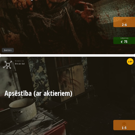
2-6
sākot no
75
€
bailes
Kvests no
18+
Break Out
Apsēstība (ar aktieriem)
1-5