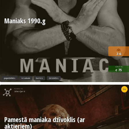
Maniaks 1990.g
2-6
sākot no
75
€
populārākās
iesakam
bailes
detektīvs
Kvests no
7+
UrbexQuest
Pamestā maniaka dzīvoklis (ar
aktieriem)