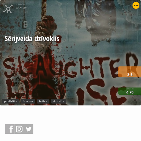
Kvests no
14+
ESCAPE.LV
Sērijveida dzīvoklis
2-6
sākot no
70
€
populārākās
iesakam
bailes
detektīvs