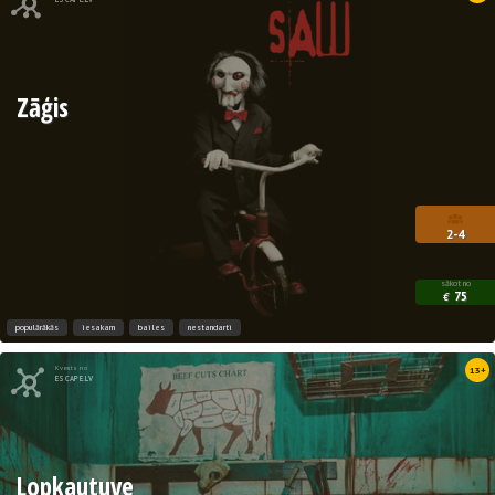
Zāģis
2-4
sākot no
75
€
populārākās
iesakam
bailes
nestandarti
Kvests no
13+
ESCAPE.LV
Lopkautuve