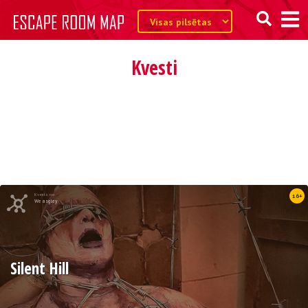
Kvesti
Kvests no
16+
Weasgley
Silent Hill