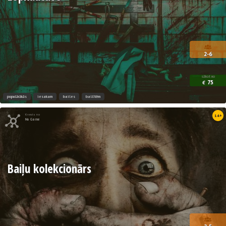
2-6
sākot no
75
€
populārākās
iesakam
bailes
ballītēm
Kvests no
14+
No Game
Baiļu kolekcionārs