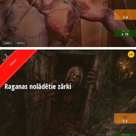
2-4
sākot no
75
€
jaunie
bailes
Kvests no
10+
UrbexQuest
akcija!
Raganas nolādētie zārki
1-5
sākot no