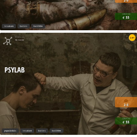
2-5
sākot no
55
€
iesakam
bailes
ballītēm
Kvests no
14+
No Game
PSYLAB
2-5
sākot no
55
€
populārākās
iesakam
bailes
ballītēm