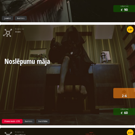
sākot no
90
€
jaunie
bailes
Kvests no
16+
Xroom
Noslēpumu māja
2-6
sākot no
60
€
Promo kods 15%
bailes
ballītēm
Kvests no
15+
ESCAPE.LV